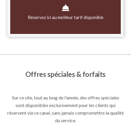
Réservez ici au meilleur tarif disponible
Offres spéciales & forfaits
Sur ce site, tout au long de l'année, des offres spéciales
sont disponibles exclusivement pour les clients qui
réservent via ce canal, sans jamais compromettre la qualité
du service.