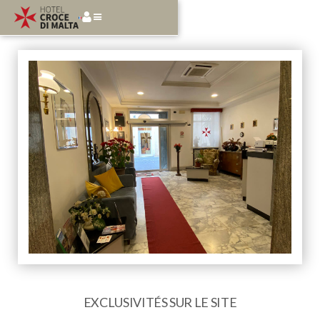
EXCLUSIVITÉS SUR LE SITE