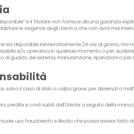
ia
ponibile” e il Titolare non fornisce alcuna garanzia esplici
sfare le esigenze degli Utenti o che non avrà mai interruzi
ione sia disponibile ininterrottamente 24 ore al giorno, m
cessibile e/o operativa in qualsiasi momento o per qualsia
 guasto del sistema, manutenzione, riparazioni o per ragi
nsabilità
te, salvo il caso di dolo o colpa grave, per disservizi o mal
anni, perdite e costi subiti dall'Utente a seguito della ma
tuale uso fraudolento e illecito che possa essere fatto da pa