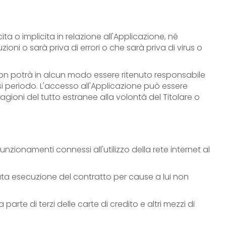
ta o implicita in relazione all'Applicazione, né
oni o sarà priva di errori o che sarà priva di virus o
a non potrà in alcun modo essere ritenuto responsabile
si periodo. L'accesso all'Applicazione può essere
oni del tutto estranee alla volontà del Titolare o
funzionamenti connessi all'utilizzo della rete internet al
ncata esecuzione del contratto per cause a lui non
rte di terzi delle carte di credito e altri mezzi di