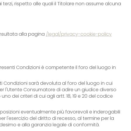
 terzi, rispetto alle quali il Titolare non assume alcuna
onsultata alla pagina
/legal/privacy-cookie-policy
 presenti Condizioni è competente il foro del luogo in
i Condizioni sarà devoluta al foro del luogo in cui
à per l'Utente Consumatore di adire un giudice diverso
dei criteri di cui agli artt. 18, 19 e 20 del codice
isposizioni eventualmente più favorevoli e inderogabili
 l'esercizio del diritto di recesso, al termine per la
medesimo e alla garanzia legale di conformità.