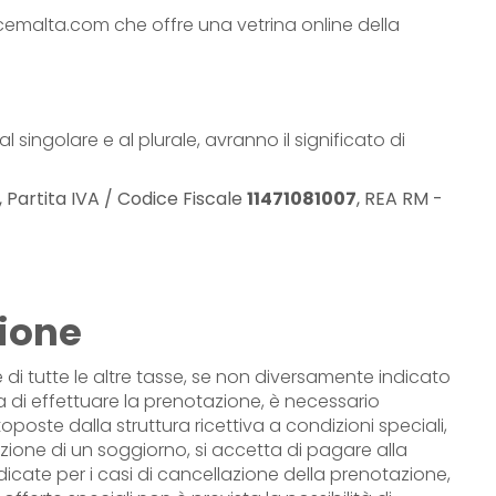
ocemalta.com che offre una vetrina online della
singolare e al plurale, avranno il significato di
, Partita IVA / Codice Fiscale
11471081007
, REA RM -
zione
 e di tutte le altre tasse, se non diversamente indicato
a di effettuare la prenotazione, è necessario
poste dalla struttura ricettiva a condizioni speciali,
zione di un soggiorno, si accetta di pagare alla
dicate per i casi di cancellazione della prenotazione,