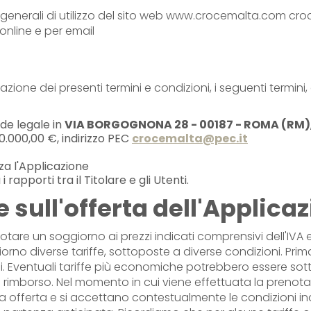
ni generali di utilizzo del sito web www.crocemalta.com cr
online e per email
 dei presenti termini e condizioni, i seguenti termini, al 
ede legale in
VIA BORGOGNONA 28 - 00187 - ROMA (RM)
0.000,00 €, indirizzo PEC
crocemalta@pec.it
a l'Applicazione
 rapporti tra il Titolare e gli Utenti.
 sull'offerta dell'Applica
enotare un soggiorno ai prezzi indicati comprensivi dell'IVA
orno diverse tariffe, sottoposte a diverse condizioni. Prim
i. Eventuali tariffe più economiche potrebbero essere sotto
i rimborso. Nel momento in cui viene effettuata la prenota
ica offerta e si accettano contestualmente le condizioni in