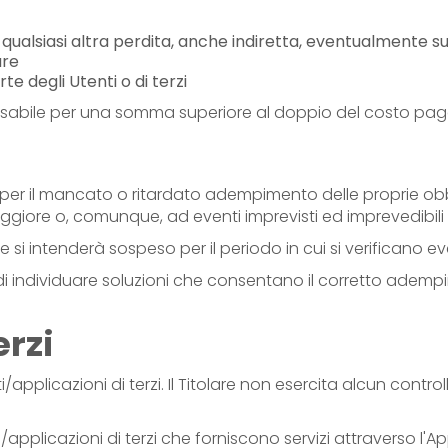
qualsiasi altra perdita, anche indiretta, eventualmente s
are
te degli Utenti o di terzi
onsabile per una somma superiore al doppio del costo paga
per il mancato o ritardato adempimento delle proprie obbli
aggiore o, comunque, ad eventi imprevisti ed imprevedibili
 si intenderà sospeso per il periodo in cui si verificano ev
ne di individuare soluzioni che consentano il corretto adem
erzi
pplicazioni di terzi. Il Titolare non esercita alcun control
.
pplicazioni di terzi che forniscono servizi attraverso l'Appli