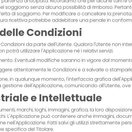
rtenza anticipata. Ricordiamo che per alcune tariffe o off
l soggiorno senza alcuna possibilità di rimborso. Pertant
offerta di soggiorno. Per modificare o cancellare la prenot
truttura ricettiva potrebbe addebitare una penale in conf
delle Condizioni
Condizioni da parte dell'Utente. Qualora l'Utente non inte
 potrà utilizzare l'Applicazione né i relativi servizi.
nto. Eventuali modifiche saranno in vigore dal momento d
 leggere attentamente le Condizioni e a salvarle o stamparl
iscrezione, in qualunque momento, l'interfaccia grafica dell'A
a gestione dell'Applicazione, comunicando all'Utente, ove occ
triale e Intellettuale
cumenti, marchi, loghi, immagini, grafica, la loro disposizi
archi. L'Applicazione può contenere anche immagini, docume
nell'Applicazione. Fatti salvi gli utilizzi strettamente pers
e specifica del Titolare.