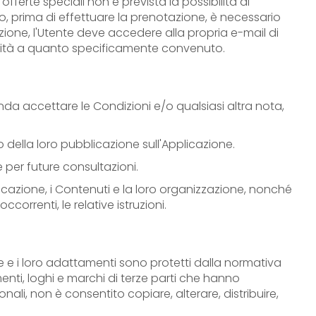
erte speciali non è prevista la possibilità di
o, prima di effettuare la prenotazione, è necessario
azione, l'Utente deve accedere alla propria e-mail di
ormità a quanto specificamente convenuto.
nda accettare le Condizioni e/o qualsiasi altra nota,
ella loro pubblicazione sull'Applicazione.
e per future consultazioni.
pplicazione, i Contenuti e la loro organizzazione, nonché
orrenti, le relative istruzioni.
one e i loro adattamenti sono protetti dalla normativa
nti, loghi e marchi di terze parti che hanno
onali, non è consentito copiare, alterare, distribuire,