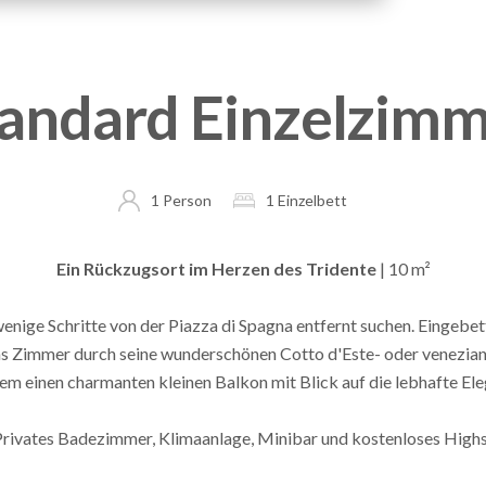
andard Einzelzim
1 Person
1 Einzelbett
Ein Rückzugsort im Herzen des Tridente
| 10 m²
ur wenige Schritte von der Piazza di Spagna entfernt suchen. Eingeb
as Zimmer durch seine wunderschönen Cotto d'Este- oder venezia
em einen charmanten kleinen Balkon mit Blick auf die lebhafte El
Privates Badezimmer, Klimaanlage, Minibar und kostenloses Hi